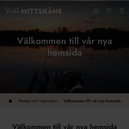
Hoppa till huvudinnehållet
sparade favo
0
Visit MittSkåne
Besöksmål
Mina favo
Men
Välkommen till vår nya
hemsida
›
Restips och inspiration
›
Välkommen till vår nya hemsida
Hem
Välkommen till vår nya hemsida