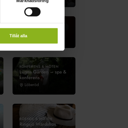
Marknadsföring
Utvald
Tillåt alla
KONFERENS & MÖTEN
Lugna Gården – spa &
konferens
Löberöd
BOENDE & MÖTEN
Ringsjö Wärdshus