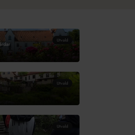
Utvald
årdar
Utvald
Utvald