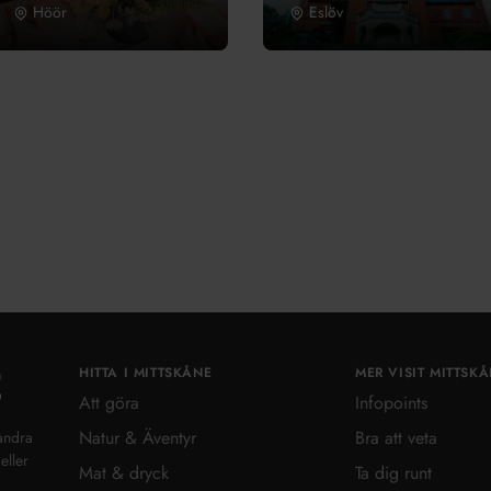
Höör
Eslöv
HITTA I MITTSKÅNE
MER VISIT MITTSK
Visit MittSkåne
Att göra
Infopoints
Natur & Äventyr
Bra att veta
andra
eller
Mat & dryck
Ta dig runt