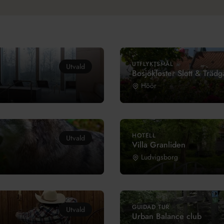
UTFLYKTSMÅL
Utvald
Bosjökloster Slott & Trädg
Höör
HOTELL
Utvald
Villa Granliden
Ludvigsborg
GUIDAD TUR
Utvald
Urban Balance club