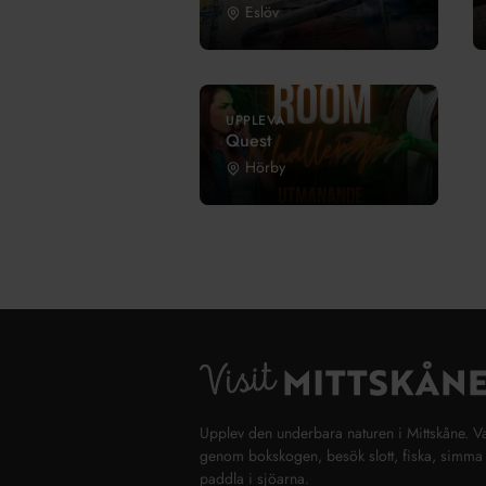
Eslöv
UPPLEVA
Quest
Hörby
Upplev den underbara naturen i Mittskåne. V
genom bokskogen, besök slott, fiska, simma 
paddla i sjöarna.