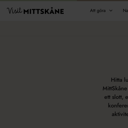
Hoppa till huvudinnehållet
Visit MittSkåne
Att göra
Na
Hitta l
MittSkåne
ett slott,
konferen
aktivi