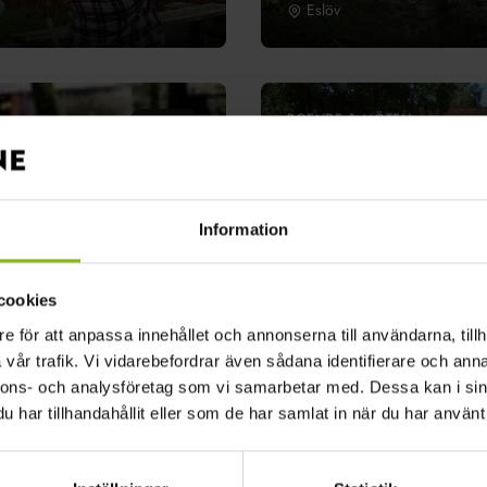
Eslöv
BOENDE & MÖTEN
Utvald
Backagården Kurs & Konf
Höör
Information
NATUR & ÄVENTYR
Utvald
Fulltofta Naturcentrum
cookies
Fulltofta
e för att anpassa innehållet och annonserna till användarna, tillh
vår trafik. Vi vidarebefordrar även sådana identifierare och anna
nnons- och analysföretag som vi samarbetar med. Dessa kan i sin
har tillhandahållit eller som de har samlat in när du har använt 
BOENDE & MÖTEN
Utvald
Höörs Gästis
Höör