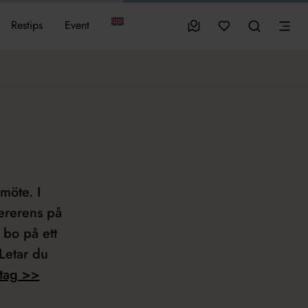
sparade favoriter
0
Besöksmål
Mina favoriter
Sök
Sök
Restips
Event
Men
 möte. I
ererens på
r bo på ett
 Letar du
etag >>