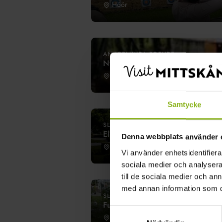
Höör
ANNORLUNDA BOENDE
Nyrups Naturhotell
Höör
Samtycke
SLOTT
Ellinge slott
Denna webbplats använder 
Eslöv
Vi använder enhetsidentifierar
sociala medier och analysera 
till de sociala medier och a
med annan information som du 
SLOTT
Fulltofta Slott
Samtyckesval
Fulltofta