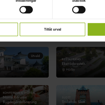
Inställningar
Statistik
MUSIK & UNDERHÅLLNING
Utvald
Simon Stevens Events
Tillåt urval
Höör
Utvald
RESTAURANG
Ekerödsrasten
Hörby
KONFERENS & MÖTEN
Norra Rörums
SLOTT
Bygdegårdsförening
Trollenäs Slott