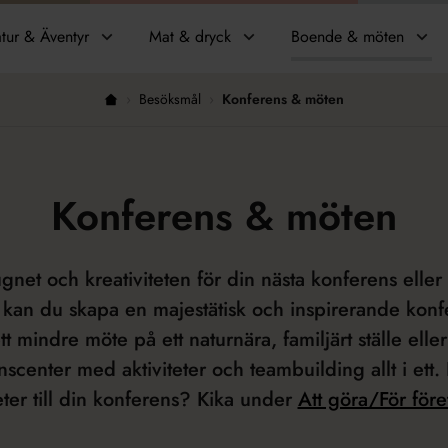
tur & Äventyr
Mat & dryck
Boende & möten
›
Besöksmål
›
Konferens & möten
Hem
Konferens & möten
ugnet och kreativiteten för din nästa konferens eller
 kan du skapa en majestätisk och inspirerande konf
 ett mindre möte på ett naturnära, familjärt ställe elle
scenter med aktiviteter och teambuilding allt i ett.
teter till din konferens? Kika under
Att göra/För för