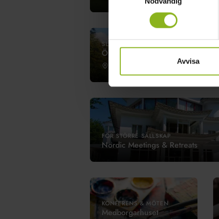
Nödvändig
SLOTT
Örtofta slott
Avvisa
Eslöv
FÖR STÖRRE SÄLLSKAP
Nordic Meetings & Retreats
KONFERENS & MÖTEN
Medborgarhuset