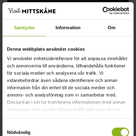
Samtycke
Information
Om
Denna webbplats använder cookies
Vi använder enhetsidentifierare för att anpassa innehållet
och annonserna till användarna, tillhandahålla funktioner
för sociala medier och analysera vår trafik. Vi
vidarebefordrar även sådana identifierare och annan
information från din enhet till de sociala medier och
annons- och analysföretag som vi samarbetar med.
Dessa kan i sin tur kombinera informationen med annan
LANTLIG SHOPPING
Önneköps Lanthandel
information som du har tillhandahållit eller som de har
samlat in när du har använt deras tjänster.
Önneköp
Samtyckesval
Nödvändig