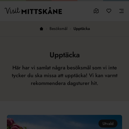
Hoppa till huvudinnehållet
sparade favo
0
Visit MittSkåne
Besöksmål
Mina favo
Men
›
Besöksmål
›
Upptäcka
Hem
Upptäcka
Här har vi samlat några besöksmål som vi inte
tycker du ska missa att upptäcka! Vi kan varmt
rekommendera dagsturer hit.
Utvald