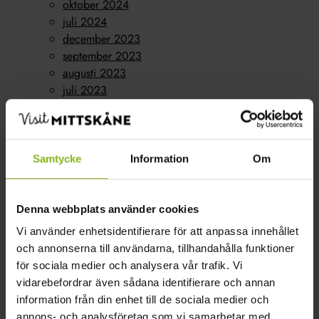
oktober 2024
juli 2024
december 2023
september 2023
augusti 2023
juli 2023
juni 2023
maj 2023
april 2023
mars 2023
Samtycke
Information
Om
februari 2023
oktober 2022
Kategorier
Denna webbplats använder cookies
Vi använder enhetsidentifierare för att anpassa innehållet
Konferens
(1)
och annonserna till användarna, tillhandahålla funktioner
Nyheter
(15)
för sociala medier och analysera vår trafik. Vi
Boende
(7)
vidarebefordrar även sådana identifierare och annan
Företagarföreningen
(1)
information från din enhet till de sociala medier och
Gårdsbutik
(8)
annons- och analysföretag som vi samarbetar med.