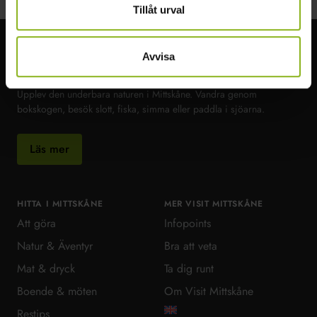
Tillåt urval
Avvisa
Visit MittSkåne
Upplev den underbara naturen i Mittskåne. Vandra genom
bokskogen, besök slott, fiska, simma eller paddla i sjöarna.
Läs mer
HITTA I MITTSKÅNE
MER VISIT MITTSKÅNE
Att göra
Infopoints
Natur & Äventyr
Bra att veta
Mat & dryck
Ta dig runt
Boende & möten
Om Visit Mittskåne
Restips