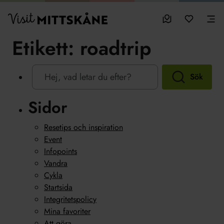
Hoppa till huvudinnehållet
sparade favo
0
Visit MittSkåne
Besöksmål
Mina favo
Men
Etikett:
roadtrip
Sök
Sidor
Resetips och inspiration
Event
Infopoints
Vandra
Cykla
Startsida
Integritetspolicy
Mina favoriter
Att göra