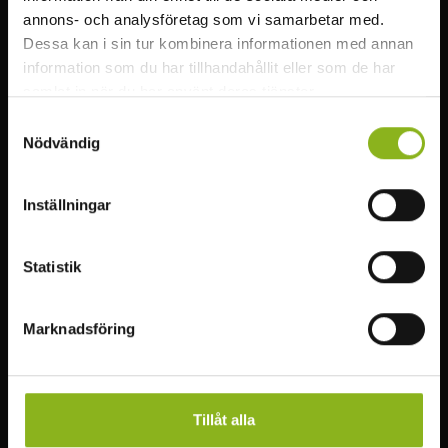
Boende & möten
Om Visit Mittskåne
annons- och analysföretag som vi samarbetar med.
Restips
Dessa kan i sin tur kombinera informationen med annan
information som du har tillhandahållit eller som de har
Event
samlat in när du har använt deras tjänster.
Samtyckesval
SOCIALA MEDIER
Nödvändig
Facebook
Instagram
Inställningar
Statistik
Marknadsföring
Tillåt alla