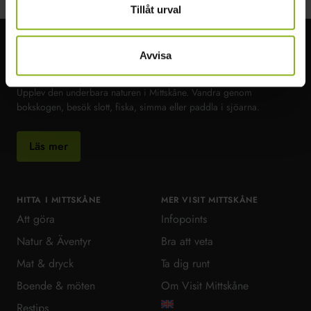
Tillåt urval
Avvisa
Visit MittSkåne
Upplev den underbara naturen i Mittskåne. Vandra genom
bokskogen, besök slott, fiska, simma eller paddla i sjöarna.
Läs mer
HITTA I MITTSKÅNE
MER VISIT MITTSKÅNE
Att göra
Infopoints
Natur & Äventyr
Bra att veta
Mat & dryck
Ta dig runt
Boende & möten
Om Visit Mittskåne
Restips