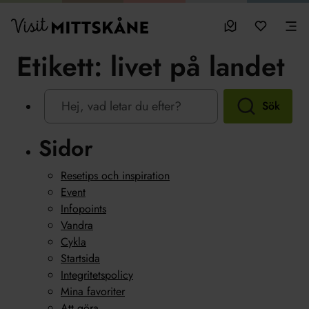
Hoppa till huvudinnehållet
sparade favo
0
Visit MittSkåne
Besöksmål
Mina favo
Men
Etikett:
livet på landet
Sök
Sidor
Resetips och inspiration
Event
Infopoints
Vandra
Cykla
Startsida
Integritetspolicy
Mina favoriter
Att göra