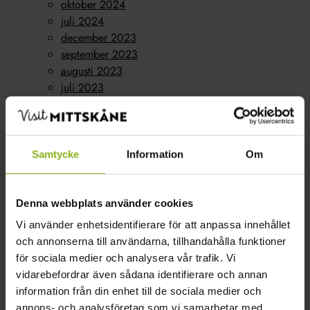
oktober 2024
juli 2024
december 2023
september 2023
augusti 2023
juli 2023
juni 2023
maj 2023
april 2023
mars 2023
Samtycke
Information
Om
februari 2023
oktober 2022
Kategorier
Denna webbplats använder cookies
Vi använder enhetsidentifierare för att anpassa innehållet
Konferens
(1)
och annonserna till användarna, tillhandahålla funktioner
Nyheter
(15)
för sociala medier och analysera vår trafik. Vi
Boende
(7)
vidarebefordrar även sådana identifierare och annan
Företagarföreningen
(1)
information från din enhet till de sociala medier och
Gårdsbutik
(8)
annons- och analysföretag som vi samarbetar med.