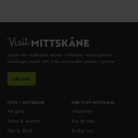
Visit MittSkåne
Upplev den underbara naturen i Mittskåne. Vandra genom
bokskogen, besök slott, fiska, simma eller paddla i sjöarna.
Läs mer
HITTA I MITTSKÅNE
MER VISIT MITTSKÅNE
Att göra
Infopoints
Natur & Äventyr
Bra att veta
Mat & dryck
Ta dig runt