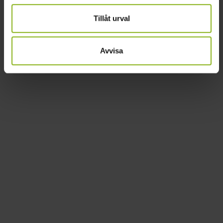
Tillåt urval
FÖR FAMILJEN
Skånska Juldagarna på Bosjökloster
2026-11-27–2026-11-29
Avvisa
Bosjökloster