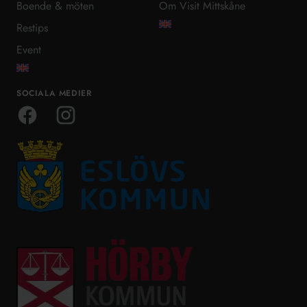
Boende & möten
Om Visit Mittskåne
Restips
Event
SOCIALA MEDIER
Facebook
Instagram