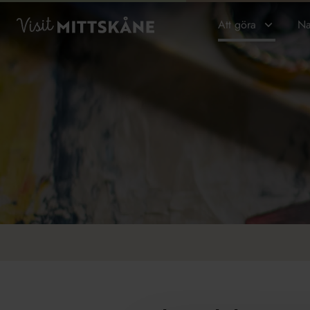
Hoppa till huvudinnehållet
Visit MittSkåne
Att göra
Na