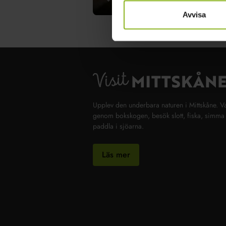
Avvisa
Upplev den underbara naturen i Mittskåne. V
genom bokskogen, besök slott, fiska, simma 
paddla i sjöarna.
Läs mer