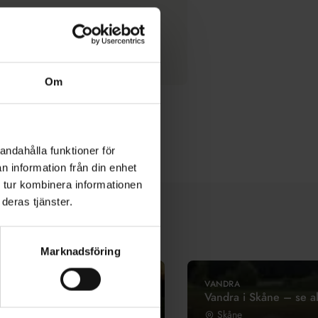
www.ateljesolglimten.se
Brödåkra 260
241 61 241 61
Om
andahålla funktioner för
n information från din enhet
 tur kombinera informationen
deras tjänster.
Marknadsföring
VANDRA
Vandra i Skåne – se al
Skåne