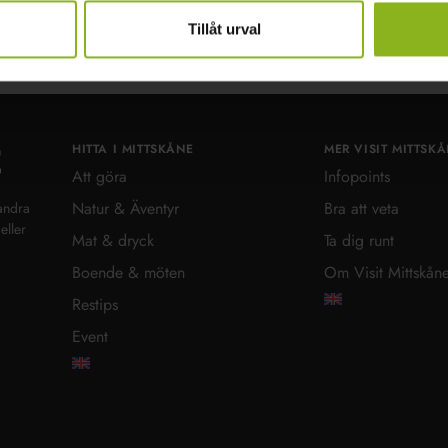
Tillåt urval
HITTA I MITTSKÅNE
MER VISIT MITTSK
Visit MittSkåne
Att göra
Infopoints
Natur & Äventyr
Bra att veta
andra
eller
Mat & dryck
Ta dig runt
Boende & möten
Om Visit Mittskån
Restips
Event