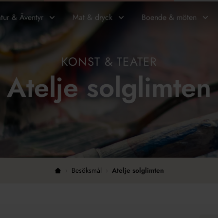
tur & Äventyr
Mat & dryck
Boende & möten
KONST & TEATER
Atelje solglimten
›
Besöksmål
›
Atelje solglimten
Hem