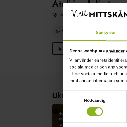
Ateljé solglimten
Löberöd
galleri
hantverk
konferens
Samtycke
Spara
Dela
Denna webbplats använder 
Vi använder enhetsidentifierar
sociala medier och analysera 
till de sociala medier och a
med annan information som du 
Liknande besöksmål
Samtyckesval
Nödvändig
GUIDAD TUR
ML Källarbacken
Fulltofta