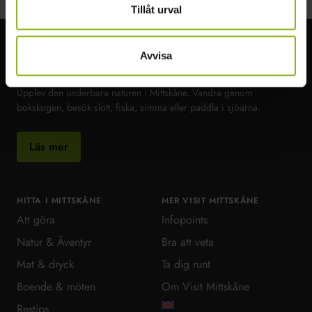
Tillåt urval
Avvisa
Visit MittSkåne
Upplev den underbara naturen i Mittskåne. Vandra genom
bokskogen, besök slott, fiska, simma eller paddla i sjöarna.
Läs mer
HITTA I MITTSKÅNE
MER VISIT MITTSKÅNE
Att göra
Infopoints
Natur & Äventyr
Bra att veta
Mat & dryck
Ta dig runt
Boende & möten
Om Visit Mittskåne
Restips