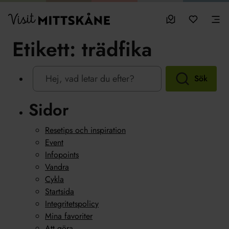
Hoppa till huvudinnehållet
sparade favo
0
Visit MittSkåne
Besöksmål
Mina favo
Men
Etikett:
trädfika
Sök
Sidor
Resetips och inspiration
Event
Infopoints
Vandra
Cykla
Startsida
Integritetspolicy
Mina favoriter
Att göra