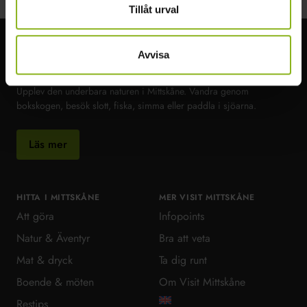
Tillåt urval
Avvisa
Visit MittSkåne
Upplev den underbara naturen i Mittskåne. Vandra genom
bokskogen, besök slott, fiska, simma eller paddla i sjöarna.
Läs mer
HITTA I MITTSKÅNE
MER VISIT MITTSKÅNE
Att göra
Infopoints
Natur & Äventyr
Bra att veta
Mat & dryck
Ta dig runt
Boende & möten
Om Visit Mittskåne
Restips