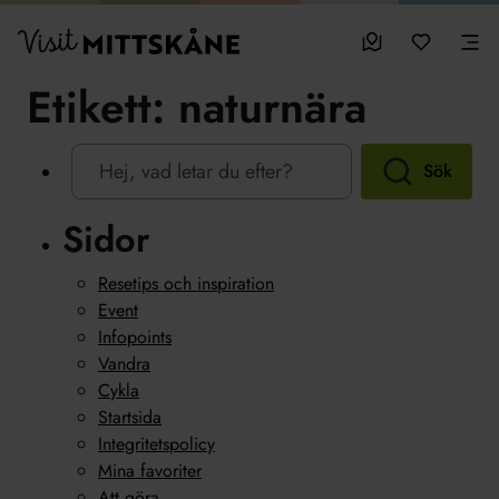
Hoppa till huvudinnehållet
sparade favo
0
Visit MittSkåne
Besöksmål
Mina favo
Men
Etikett:
naturnära
Sök
Sidor
Resetips och inspiration
Event
Infopoints
Vandra
Cykla
Startsida
Integritetspolicy
Mina favoriter
Att göra