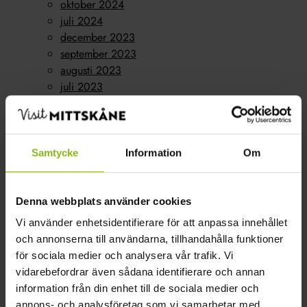
oktober 2024
juli 2024
december 2023
september 2023
augusti 2023
juli 2023
juni 2023
maj 2023
april 2023
mars 2023
Samtycke
Information
Om
februari 2023
oktober 2022
Kategorier
Denna webbplats använder cookies
Vi använder enhetsidentifierare för att anpassa innehållet
Konferens
(1)
och annonserna till användarna, tillhandahålla funktioner
Nyheter
(15)
för sociala medier och analysera vår trafik. Vi
Boende
(7)
vidarebefordrar även sådana identifierare och annan
Företagarföreningen
(1)
information från din enhet till de sociala medier och
Gårdsbutik
(8)
annons- och analysföretag som vi samarbetar med.