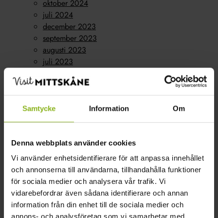
oktober 2024
juli 2024
december 2023
september 2023
augusti 2023
juli 2023
juni 2023
maj 2023
april 2023
mars 2023
Samtycke
Information
Om
februari 2023
oktober 2022
Kategorier
Denna webbplats använder cookies
Vi använder enhetsidentifierare för att anpassa innehållet
Konferens
(1)
och annonserna till användarna, tillhandahålla funktioner
Nyheter
(15)
för sociala medier och analysera vår trafik. Vi
Boende
(7)
vidarebefordrar även sådana identifierare och annan
Företagarföreningen
(1)
information från din enhet till de sociala medier och
Gårdsbutik
(8)
annons- och analysföretag som vi samarbetar med.