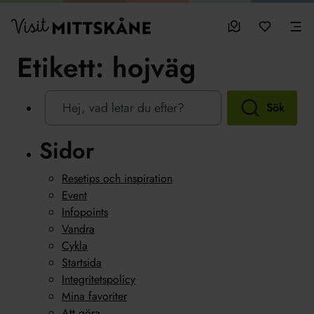
Hoppa till huvudinnehållet
sparade favo
0
Visit MittSkåne
Besöksmål
Mina favo
Men
Etikett:
hojväg
Sök
Sidor
Resetips och inspiration
Event
Infopoints
Vandra
Cykla
Startsida
Integritetspolicy
Mina favoriter
Att göra