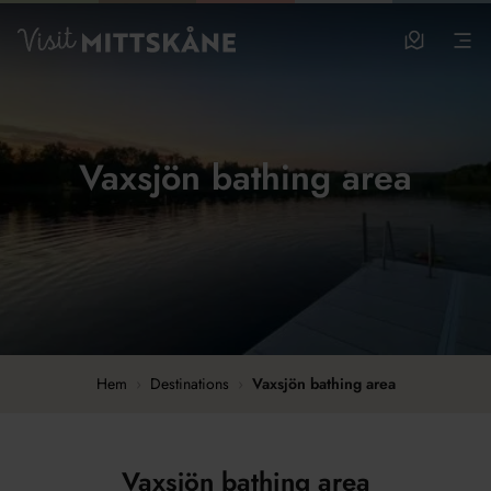
Hoppa till huvudinnehållet
Visit MittSkåne
Besöksm
Men
Vaxsjön bathing area
Hem
›
Destinations
›
Vaxsjön bathing area
Vaxsjön bathing area