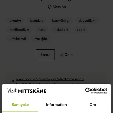
Vaxsjön
äventyr
badplats
barnvänligt
dagsutflykt
familjeutflykt
fiska
fiskekort
sport
utflyktsmål
Vaxsjön
Spara
Dela
www.hoor.se/uppleva-gora/idrott-motion-och-
friluftsliv/friluftsliv-och-motion/badplatser/vaxsjon
Långstorp 360
243 93 Höör
Samtycke
Information
Om