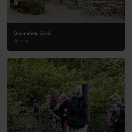
Bränneriets Gård
Eslöv