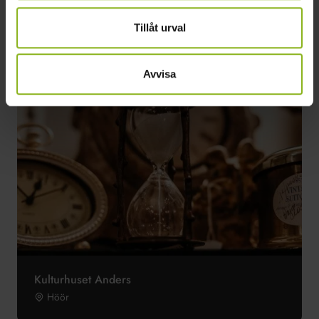
Teater Trassel
Tjörnarp
Tillåt urval
Avvisa
Kulturhuset Anders
Höör