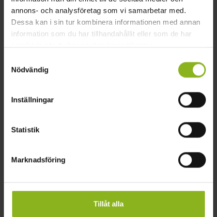
annons- och analysföretag som vi samarbetar med.
Söderto Footgolf
Dessa kan i sin tur kombinera informationen med annan
Eslöv
information som du har tillhandahållit eller som de har
samlat in när du har använt deras tjänster.
Samtyckesval
Nödvändig
Inställningar
Statistik
Marknadsföring
Tillåt alla