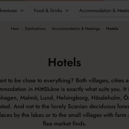
ventures
Food & Drinks
Accommodation & Meeti
Hem
›
Destinations
›
Accommodation & Meetings
›
Hotels
Hotels
t to be close to everything? Both villages, cities 
odation in MittSkåne is exactly what suits you. It 
hagen, Malmö, Lund, Helsingborg, Hässleholm, Ös
nstad. And not to the lovely Scanian deciduous fores
laces by the lakes or to the small villages with farm
flea market finds.