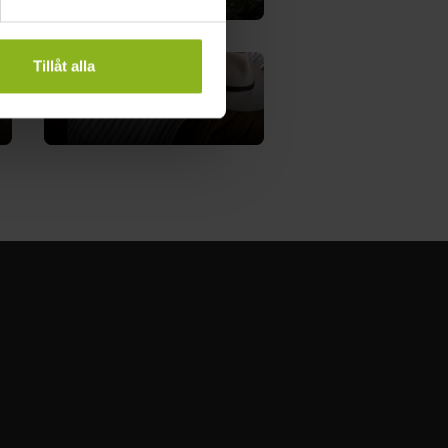
Tillåt alla
Brink Hotell
Eslöv