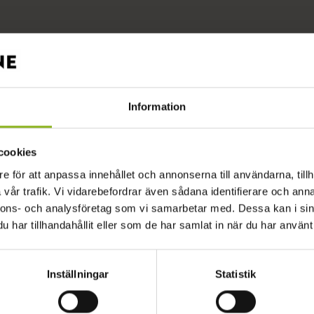
Information
Stiftsgården Åkersberg
Höör
cookies
e för att anpassa innehållet och annonserna till användarna, tillh
vår trafik. Vi vidarebefordrar även sådana identifierare och anna
Villa Granliden
nnons- och analysföretag som vi samarbetar med. Dessa kan i sin
Ludvigsborg
har tillhandahållit eller som de har samlat in när du har använt 
Inställningar
Statistik
Backagården Course & C
Höör