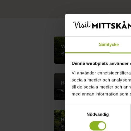
Samtycke
Villa Granliden
Ludvigsborg
Denna webbplats använder 
Vi använder enhetsidentifierar
sociala medier och analysera 
Hotel Stensson
till de sociala medier och a
Eslöv
med annan information som du 
Samtyckesval
Nödvändig
Höörs Gästis
Höör