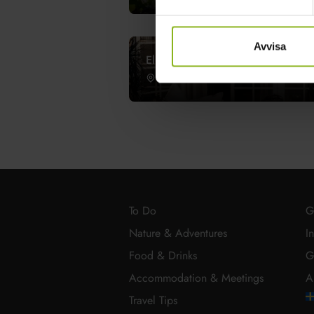
Avvisa
Elisefarm
Höör
To Do
G
Nature & Adventures
I
Food & Drinks
G
Accommodation & Meetings
A
Travel Tips