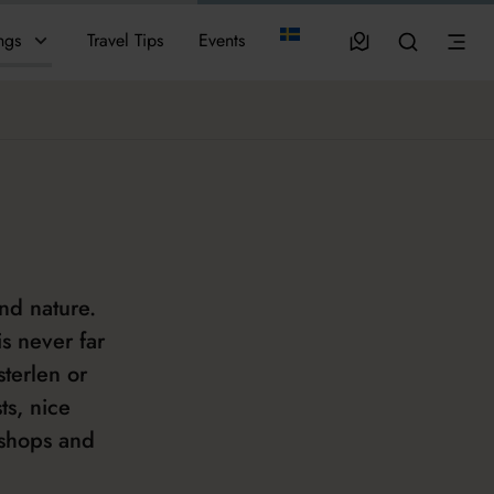
Besöksmål
Sök
Sök
ngs
Travel Tips
Events
Men
and nature.
is never far
terlen or
ts, nice
 shops and