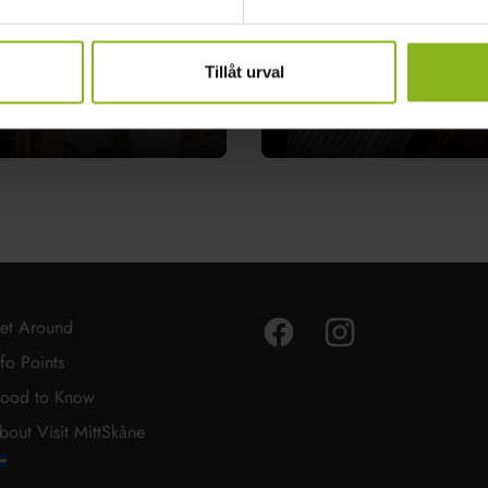
Tillåt urval
Ringsjö Wärdshus
Höör
Facebook
Instagram
et Around
nfo Points
ood to Know
bout Visit MittSkåne