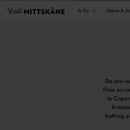
Hoppa till huvudinnehållet
Visit MittSkåne
To Do
Nature & Ad
Do you wan
Then accomm
to Copen
Kristia
bathing p