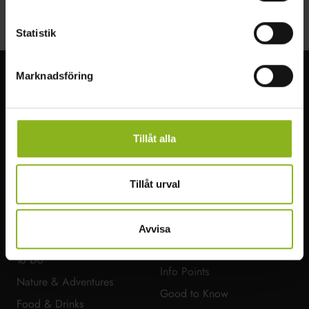
Statistik
Marknadsföring
Visit MittSkåne
Experience the wonderful nature of Central Skåne. Hike through the
beech forests, visit castles, fish, swim, or paddle in the lakes.
Tillåt alla
Read More
Tillåt urval
Avvisa
FIND YOUR WAY AROUND
MORE VISIT MITTSKÅNE
MITTSKÅNE
Get Around
To Do
Info Points
Nature & Adventures
Good to Know
Food & Drinks