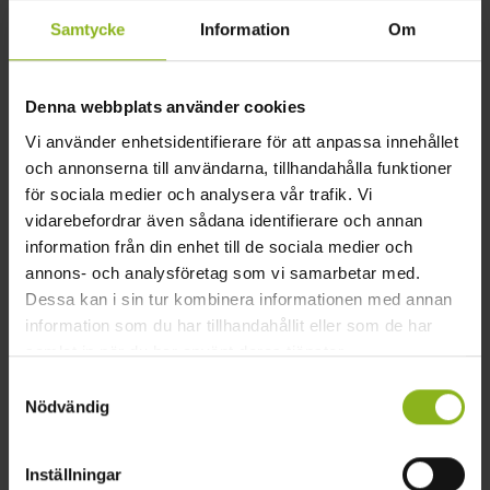
Kölleröd
Samtycke
Information
Om
cykla
dagsutflykt
kultur
promenad
Denna webbplats använder cookies
strövområde
vandra
vandringsled
Vi använder enhetsidentifierare för att anpassa innehållet
och annonserna till användarna, tillhandahålla funktioner
för sociala medier och analysera vår trafik. Vi
Spara
Dela
vidarebefordrar även sådana identifierare och annan
information från din enhet till de sociala medier och
annons- och analysföretag som vi samarbetar med.
Dessa kan i sin tur kombinera informationen med annan
hotspotkollerod.se
information som du har tillhandahållit eller som de har
eva.grip@evagrip.se
samlat in när du har använt deras tjänster.
+46 733 86 19 66
Samtyckesval
Nödvändig
Kölleröd 7335
242 91 242 91
Inställningar
Buss 471 från Hörby station