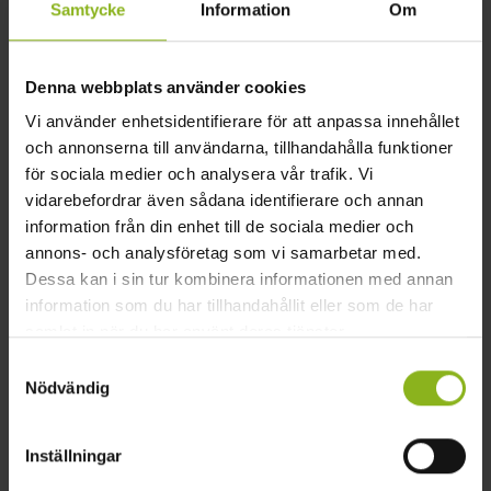
Samtycke
Information
Om
Billinge
Denna webbplats använder cookies
guidad tur
Lugn och ro
mindfulness
natur
Vi använder enhetsidentifierare för att anpassa innehållet
naturnära
skogsbad
Stillhet
och annonserna till användarna, tillhandahålla funktioner
för sociala medier och analysera vår trafik. Vi
Spara
Dela
vidarebefordrar även sådana identifierare och annan
information från din enhet till de sociala medier och
annons- och analysföretag som vi samarbetar med.
Dessa kan i sin tur kombinera informationen med annan
forceofnature.nu
information som du har tillhandahållit eller som de har
samlat in när du har använt deras tjänster.
info@forceofnature.nu
Samtyckesval
Mysingen
Nödvändig
241 95 Billinge
https://www.skanetrafiken.se
Inställningar