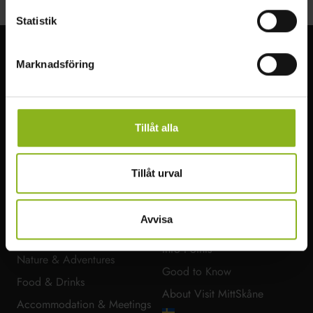
Statistik
Marknadsföring
Visit MittSkåne
Experience the wonderful nature of Central Skåne. Hike through the
beech forests, visit castles, fish, swim, or paddle in the lakes.
Tillåt alla
Read More
Tillåt urval
FIND YOUR WAY AROUND
MORE VISIT MITTSKÅNE
MITTSKÅNE
Avvisa
Get Around
To Do
Info Points
Nature & Adventures
Good to Know
Food & Drinks
About Visit MittSkåne
Accommodation & Meetings