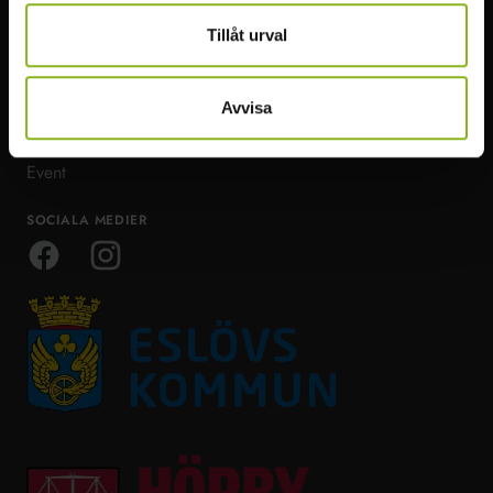
Natur & Äventyr
Bra att veta
Tillåt urval
Mat & dryck
Ta dig runt
Boende & möten
Om Visit Mittskåne
Avvisa
Restips
Event
SOCIALA MEDIER
Facebook
Instagram