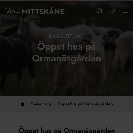
Hoppa till huvudinnehållet
sparade favo
0
Visit MittSkåne
Besöksmål
Mina favo
Men
DAGSUTFLYKT
Öppet hus på
Ormanäsgården
›
Evenemang
›
Öppet hus på Ormanäsgården
Hem
Öppet hus på Ormanäsgården