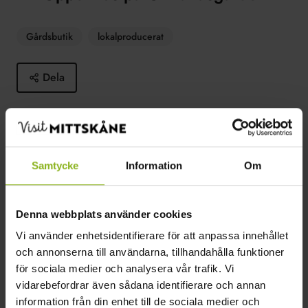
Gårdsbutik
lokalproducerat
Dela
Öppet hus på Ormanäsgården! Kom och klappa glada
lamm och upptäck lokala producenter.
Samtycke
Information
Om
Läs mer
Denna webbplats använder cookies
Vi använder enhetsidentifierare för att anpassa innehållet
och annonserna till användarna, tillhandahålla funktioner
för sociala medier och analysera vår trafik. Vi
2024-03-29–2024-03-29
vidarebefordrar även sådana identifierare och annan
ormanasgarden.se
information från din enhet till de sociala medier och