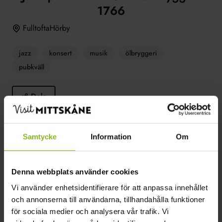
1766
FulltoftaHörby
jazz
konsert
musik
ölbryggeri
pubkväll
Dela
Välkomna på jazzkväll på ölbryggeriet. Anna Lundqvist
Lisboa Cinco ”You must believe in spring tour”.
Samtycke
Information
Om
Läs mer
Denna webbplats använder cookies
Vi använder enhetsidentifierare för att anpassa innehållet
och annonserna till användarna, tillhandahålla funktioner
för sociala medier och analysera vår trafik. Vi
2024-03-29–2024-03-29