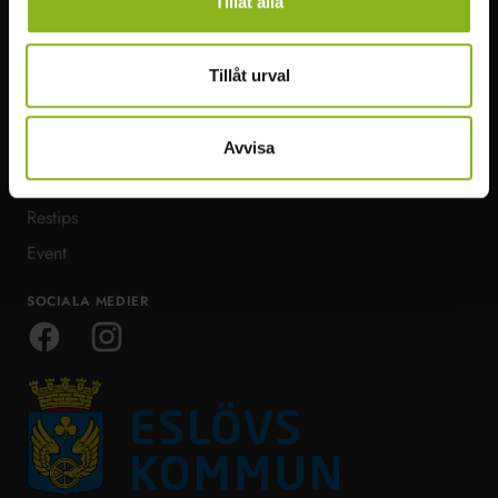
Tillåt alla
HITTA I MITTSKÅNE
MER VISIT MITTSKÅNE
Att göra
Infopoints
Tillåt urval
Natur & Äventyr
Bra att veta
Mat & dryck
Ta dig runt
Avvisa
Boende & möten
Om Visit Mittskåne
Restips
Event
SOCIALA MEDIER
Facebook
Instagram