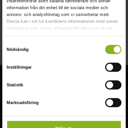
vidarebefordrar även sådana identifierare och annan
www.fulltofta.com
information från din enhet till de sociala medier och
annons- och analysföretag som vi samarbetar med.
info@fulltofta.com
Dessa kan i sin tur kombinera informationen med annan
0704 810510
information som du har tillhandahållit eller som de har
samlat in när du har använt deras tjänster.
Fulltofta 4138
242 94 Hörby
Samtyckesval
Nödvändig
Inställningar
Visit MittSkåne
Statistik
Upplev den underbara naturen i Mittskåne. Vandra genom
bokskogen, besök slott, fiska, simma eller paddla i sjöarna.
Marknadsföring
Läs mer