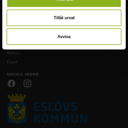
HITTA I MITTSKÅNE
MER VISIT MITTSKÅNE
Att göra
Infopoints
Tillåt urval
Natur & Äventyr
Bra att veta
Mat & dryck
Ta dig runt
Avvisa
Boende & möten
Om Visit Mittskåne
Restips
Event
SOCIALA MEDIER
Facebook
Instagram