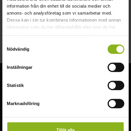
243 96 Höör
information från din enhet till de sociala medier och
annons- och analysföretag som vi samarbetar med.
Skåneexpressen 1 eller 2 till busshållplatsen ”Fogdarp”.
Dessa kan i sin tur kombinera informationen med annan
information som du har tillhandahållit eller som de har
Elisefarm ligger precis intill E22:an. Busshållplats ”E22
Fogdarp”
samlat in när du har använt deras tjänster.
Samtyckesval
Nödvändig
Inställningar
Visit MittSkåne
Statistik
Upplev den underbara naturen i Mittskåne. Vandra genom
bokskogen, besök slott, fiska, simma eller paddla i sjöarna.
Marknadsföring
Läs mer
Tillåt alla