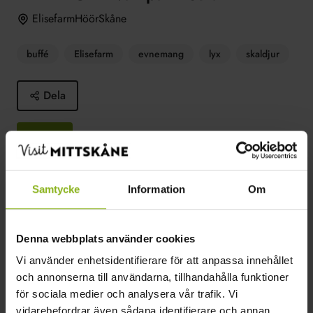
ElisefarmHöörSkåne
buffé
Elisefarm
evnemang
lyx
skaldjur
Dela
BOKA
Samtycke
Information
Om
2023-07-16–2023-07-16
elisefarm.se
Denna webbplats använder cookies
info@elisefarm.se
Vi använder enhetsidentifierare för att anpassa innehållet
och annonserna till användarna, tillhandahålla funktioner
0413-33070
för sociala medier och analysera vår trafik. Vi
Fogdarp 747
vidarebefordrar även sådana identifierare och annan