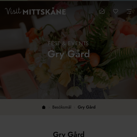
Hoppa till huvudinnehållet
sparade favo
0
Visit MittSkåne
Besöksmål
Mina favo
Men
FEST & EVENTS
Gry Gård
›
Besöksmål
›
Gry Gård
Hem
Gry Gård