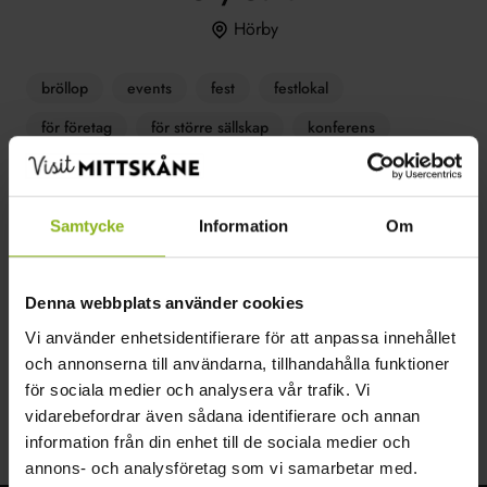
Hörby
bröllop
events
fest
festlokal
för företag
för större sällskap
konferens
lokal
möten
Samtycke
Information
Om
Spara
Dela
Denna webbplats använder cookies
Vi använder enhetsidentifierare för att anpassa innehållet
www.instagram.com/grygard
och annonserna till användarna, tillhandahålla funktioner
Nunnäs 4109
för sociala medier och analysera vår trafik. Vi
242 94 242 94
vidarebefordrar även sådana identifierare och annan
information från din enhet till de sociala medier och
annons- och analysföretag som vi samarbetar med.