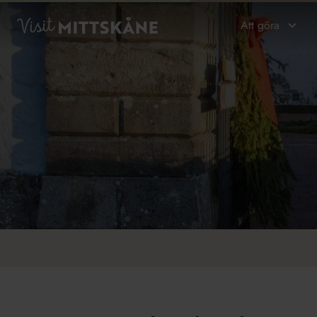
Hoppa till huvudinnehållet
Visit MittSkåne
Att göra