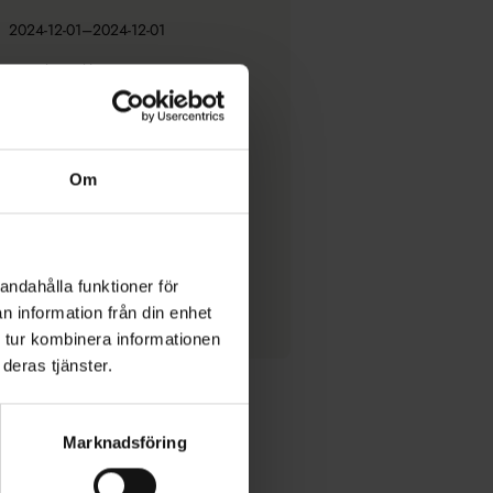
2024-12-01–2024-12-01
www.bosjokloster.se
info@bosjokloster.se
0413 25048
Om
Facebook
Instagram
Bosjökloster Slott
andahålla funktioner för
Bosjökloster
n information från din enhet
243 95 Höör
 tur kombinera informationen
deras tjänster.
Marknadsföring