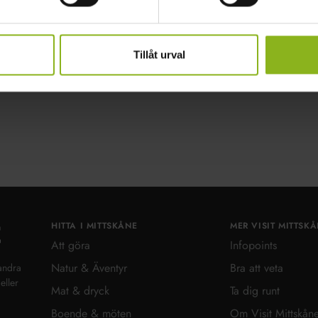
kort gäller!
Tillåt urval
HITTA I MITTSKÅNE
MER VISIT MITTSK
Visit MittSkåne
Att göra
Infopoints
Natur & Äventyr
Bra att veta
andra
eller
Mat & dryck
Ta dig runt
Boende & möten
Om Visit Mittskån