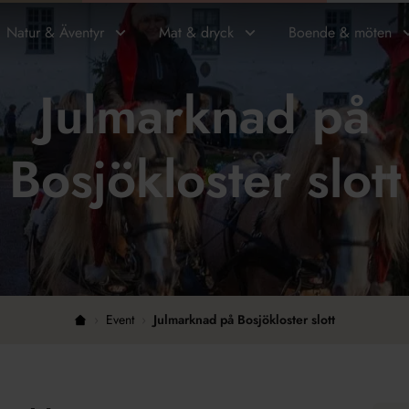
Natur & Äventyr
Mat & dryck
Boende & möten
Julmarknad på
Bosjökloster slott
›
Event
›
Julmarknad på Bosjökloster slott
Hem