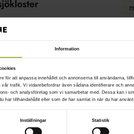
jökloster
glögg
häst och vagn
jul
julbak
Information
cookies
ster slott med kul för både stora och små!
e för att anpassa innehållet och annonserna till användarna, tillh
vår trafik. Vi vidarebefordrar även sådana identifierare och anna
rsta adventshelg, passa på att köpa julklapparna
nnons- och analysföretag som vi samarbetar med. Dessa kan i sin
kare och matproducenter, umgås över en kopp varm
har tillhandahållit eller som de har samlat in när du har använt 
ers goda julbuffé. Gå på julklappsjakt i labyrinten
räffa jultomten. Våra duktiga utställare erbjuder
Inställningar
Statistik
hantverk och delikatesser.