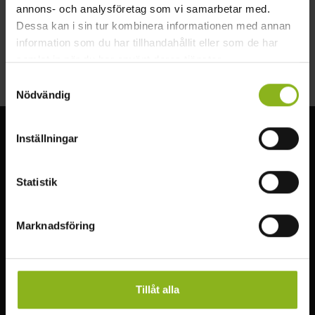
annons- och analysföretag som vi samarbetar med.
Facebook
Dessa kan i sin tur kombinera informationen med annan
Instagram
information som du har tillhandahållit eller som de har
samlat in när du har använt deras tjänster.
Samtyckesval
Nödvändig
Inställningar
Visit MittSkåne
Upplev den underbara naturen i Mittskåne. Vandra genom
Statistik
bokskogen, besök slott, fiska, simma eller paddla i sjöarna.
Marknadsföring
Läs mer
HITTA I MITTSKÅNE
MER VISIT MITTSKÅNE
Tillåt alla
Att göra
Infopoints