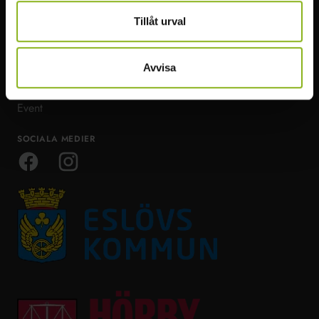
Natur & Äventyr
Bra att veta
Tillåt urval
Mat & dryck
Ta dig runt
Boende & möten
Om Visit Mittskåne
Avvisa
Restips
Event
SOCIALA MEDIER
Facebook
Instagram