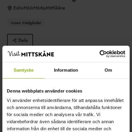
EslövHöörHörbyMittSkåne
tusen trädgårdar
Dela
En sommardag vartannat år sker det. Då håller
trädgårdar över hela Sverige öppet för besök genom
Samtycke
Information
Om
evenemanget Tusen Trädgårdar.
Läs mer
Denna webbplats använder cookies
Vi använder enhetsidentifierare för att anpassa innehållet
och annonserna till användarna, tillhandahålla funktioner
för sociala medier och analysera vår trafik. Vi
2024-06-30–2024-06-30
vidarebefordrar även sådana identifierare och annan
svensktradgard.se
information från din enhet till de sociala medier och