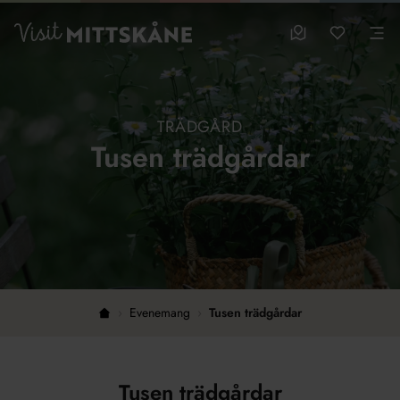
Hoppa till huvudinnehållet
sparade favo
0
Visit MittSkåne
Besöksmål
Mina favo
Men
TRÄDGÅRD
Tusen trädgårdar
›
Evenemang
›
Tusen trädgårdar
Hem
Tusen trädgårdar