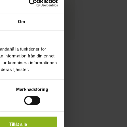
2026-08-06–2026-08-06
plus.eslov.se/event/trollsjokvall-med-
Om
drangarna-och-boomshakalak/?
date=20260806190000
andahålla funktioner för
n information från din enhet
 tur kombinera informationen
deras tjänster.
Marknadsföring
Tillåt alla