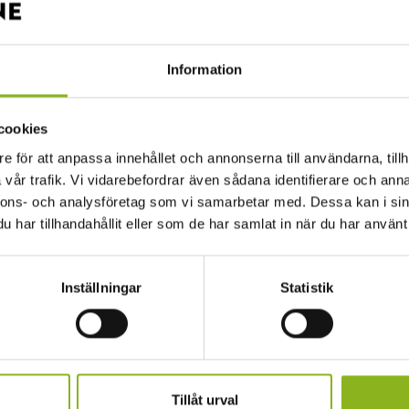
Information
cookies
e för att anpassa innehållet och annonserna till användarna, tillh
vår trafik. Vi vidarebefordrar även sådana identifierare och anna
BK (Eslövs Boll Klubb) presenterar den andra
nnons- och analysföretag som vi samarbetar med. Dessa kan i sin
icknik filten eller bärbara stolar och njut av
har tillhandahållit eller som de har samlat in när du har använt 
d en DJ på plats.
Inställningar
Statistik
mått och gott, lotteriet med fina priser från de
n och har försäljning som vanligt.
 av Drängarna och det lokala bandet
Tillåt urval