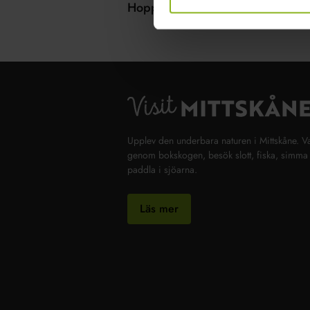
Hoppas vi ses!
Upplev den underbara naturen i Mittskåne. V
genom bokskogen, besök slott, fiska, simma 
paddla i sjöarna.
Läs mer