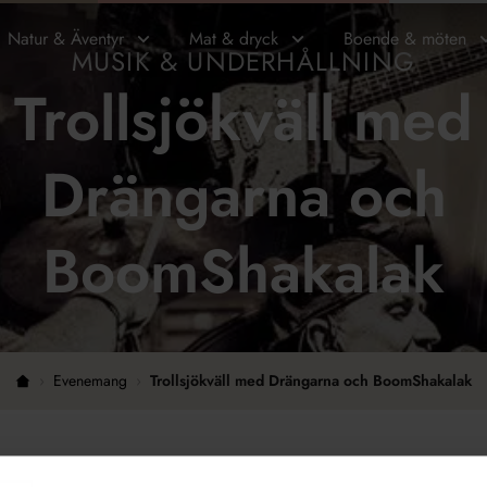
Natur & Äventyr
Mat & dryck
Boende & möten
MUSIK & UNDERHÅLLNING
Trollsjökväll med
Drängarna och
BoomShakalak
›
Evenemang
›
Trollsjökväll med Drängarna och BoomShakalak
Hem