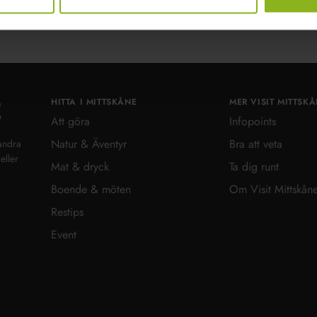
HITTA I MITTSKÅNE
MER VISIT MITTSK
Visit MittSkåne
Att göra
Infopoints
Natur & Äventyr
Bra att veta
andra
eller
Mat & dryck
Ta dig runt
Boende & möten
Om Visit Mittskån
Restips
Event