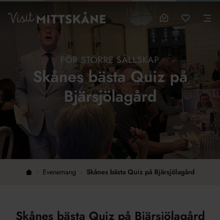
Hoppa till huvudinnehållet
sparade favo
0
Visit MittSkåne
Besöksmål
Mina favo
Men
FÖR STÖRRE SÄLLSKAP
Skånes bästa Quiz på
Bjärsjölagård
›
Evenemang
›
Skånes bästa Quiz på Bjärsjölagård
Hem
Skånes bästa Quiz på Bjärsjölagård