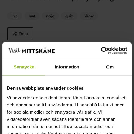
live
mat
nöje
quiz
show
Dela
Simons quiz är interaktivt, personligt och underhållande.
Samtycke
Information
Om
Läs mer
Om Simon Stevens
Om Bjärsjölagård
Denna webbplats använder cookies
Vi använder enhetsidentifierare för att anpassa innehållet
och annonserna till användarna, tillhandahålla funktioner
för sociala medier och analysera vår trafik. Vi
2024-04-11–2024-04-11
vidarebefordrar även sådana identifierare och annan
www.simonstevensevents.com
information från din enhet till de sociala medier och
annons- och analysföretag som vi samarbetar med.