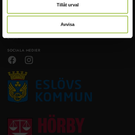
Tillåt urval
Mat & dryck
Ta dig runt
Boende & möten
Om Visit Mittskåne
Avvisa
Restips
Event
SOCIALA MEDIER
Facebook
Instagram