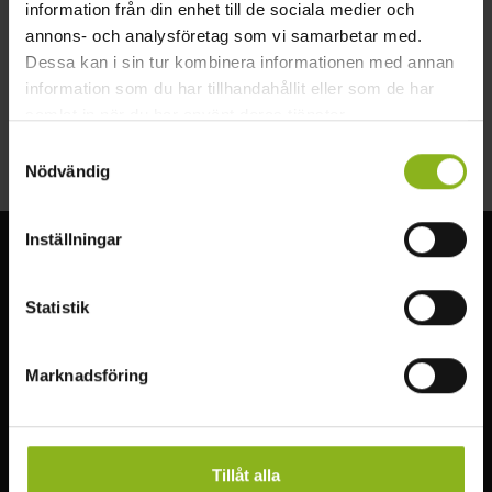
information från din enhet till de sociala medier och
www.facebook.com/lanthandelsmuseet
annons- och analysföretag som vi samarbetar med.
Dessa kan i sin tur kombinera informationen med annan
Facebook
information som du har tillhandahållit eller som de har
Önneköp
samlat in när du har använt deras tjänster.
242 98 Hörby
Samtyckesval
Nödvändig
Inställningar
Visit MittSkåne
Statistik
Upplev den underbara naturen i Mittskåne. Vandra genom
bokskogen, besök slott, fiska, simma eller paddla i sjöarna.
Marknadsföring
Läs mer
Tillåt alla