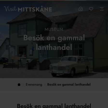
Hoppa till huvudinnehållet
sparade favo
0
Visit MittSkåne
Besöksmål
Mina favo
Men
MUSEUM
Besök en gammal
lanthandel
›
Evenemang
›
Besök en gammal lanthandel
Hem
Besök en gammal lanthandel