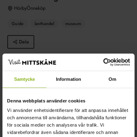
HörbyÖnneköp
Guide
lanthandel
museum
Dela
I Önneköp kan du besöka en liten pärla, en gammal
lanthandel som sovit en törnrosasömn.
Samtycke
Information
Om
Läs mer
Denna webbplats använder cookies
Se mer
Vi använder enhetsidentifierare för att anpassa innehållet
och annonserna till användarna, tillhandahålla funktioner
för sociala medier och analysera vår trafik. Vi
2023-09-02–2023-09-02
vidarebefordrar även sådana identifierare och annan