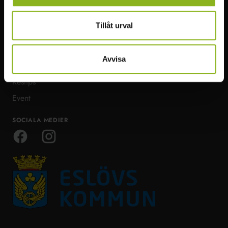
HITTA I MITTSKÅNE
MER VISIT MITTSKÅNE
Att göra
Infopoints
Tillåt urval
Natur & Äventyr
Bra att veta
Mat & dryck
Ta dig runt
Avvisa
Boende & möten
Om Visit Mittskåne
Restips
Event
SOCIALA MEDIER
Facebook
Instagram