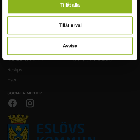
Tillåt alla
HITTA I MITTSKÅNE
MER VISIT MITTSKÅNE
Tillåt urval
Att göra
Infopoints
Natur & Äventyr
Bra att veta
Avvisa
Mat & dryck
Ta dig runt
Boende & möten
Om Visit Mittskåne
Restips
Event
SOCIALA MEDIER
Facebook
Instagram