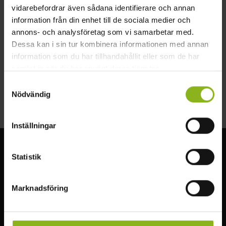
vidarebefordrar även sådana identifierare och annan
backagarden.se
information från din enhet till de sociala medier och
info@backagarden.se
annons- och analysföretag som vi samarbetar med.
Dessa kan i sin tur kombinera informationen med annan
0413-746 00
information som du har tillhandahållit eller som de har
Backagården
samlat in när du har använt deras tjänster.
Stenskogen 735
Samtyckesval
24391 Höör
Nödvändig
Inställningar
Visit MittSkåne
Statistik
Upplev den underbara naturen i Mittskåne. Vandra genom
Marknadsföring
bokskogen, besök slott, fiska, simma eller paddla i sjöarna.
Läs mer