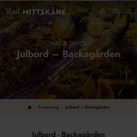
Hoppa till huvudinnehållet
sparade favo
0
Visit MittSkåne
Besöksmål
Mina favo
Men
MAT & DRYCK
Julbord – Backagården
›
Evenemang
›
Julbord – Backagården
Hem
Julbord - Backagården