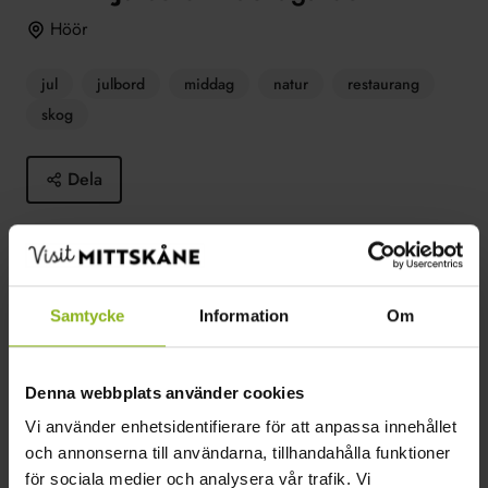
Höör
jul
julbord
middag
natur
restaurang
skog
Dela
Klassiskt julbord på Backagården utanför Höör.
Läs mer
Samtycke
Information
Om
Läs mer och boka
Denna webbplats använder cookies
Vi använder enhetsidentifierare för att anpassa innehållet
och annonserna till användarna, tillhandahålla funktioner
2024-11-30–2024-11-30
för sociala medier och analysera vår trafik. Vi