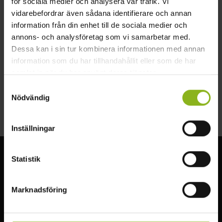
för sociala medier och analysera vår trafik. Vi
vidarebefordrar även sådana identifierare och annan
information från din enhet till de sociala medier och
2024-07-05–2024-07-06
annons- och analysföretag som vi samarbetar med.
Dessa kan i sin tur kombinera informationen med annan
ellinge.se/weekends-ellinge-slott
information som du har tillhandahållit eller som de har
Facebook
samlat in när du har använt deras tjänster.
Samtyckesval
Instagram
Nödvändig
Inställningar
Statistik
Visit MittSkåne
Upplev den underbara naturen i Mittskåne. Vandra genom
Marknadsföring
bokskogen, besök slott, fiska, simma eller paddla i sjöarna.