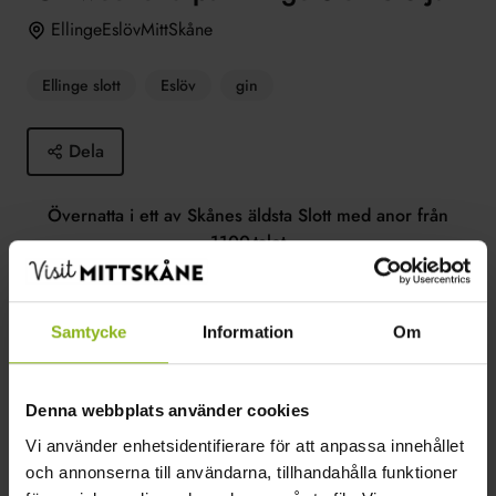
EllingeEslövMittSkåne
Ellinge slott
Eslöv
gin
Dela
Övernatta i ett av Skånes äldsta Slott med anor från
1100-talet
Följ med på en privat visning av Purity Distillery, följt av
en provning av Puritys produkter i Slottets matsal
Samtycke
Information
Om
Umgås i salongerna efter en exklusiv tre-rätters middag
Denna webbplats använder cookies
Pris: 2 495 kr per person, del i dubbelrum.
Vi använder enhetsidentifierare för att anpassa innehållet
Läs mer här:
www.Ellinge.se
och annonserna till användarna, tillhandahålla funktioner
Bokning sker via mail: info@ellinge.se