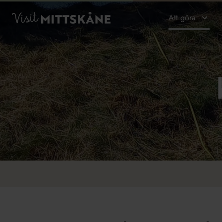
Hoppa till huvudinnehållet
Visit MittSkåne
Att göra