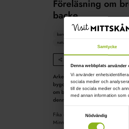
Föreläsning om br
backe
barnvänligt
bronsålder
dagsutf
naturnära
Upplevelse
utflykts
Samtycke
Dela
Denna webbplats använder 
Vi använder enhetsidentifierar
Arkeolog Andreas Nilsson
förelä
sociala medier och analysera 
bygdegård om bronsåldersgraven 
till de sociala medier och a
om bronsåldersgravar i allmänhe
med annan information som du 
denna vid undersökning med ma
Samtyckesval
Fika ingår i priset som är 100 kr 
Nödvändig
Minne och 150 kr för övriga.