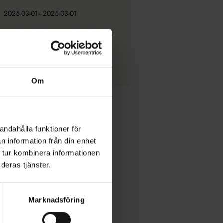
2025-03-01–2025-03-01
www.hembygd.se/jons-henriksson
info@karlxistenar.se
073 808 4869
Om
andahålla funktioner för
n information från din enhet
 tur kombinera informationen
deras tjänster.
Marknadsföring