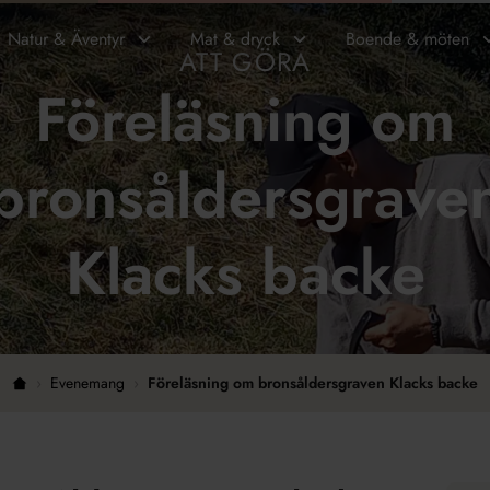
Natur & Äventyr
Mat & dryck
Boende & möten
ATT GÖRA
Föreläsning om
bronsåldersgrave
Klacks backe
›
Evenemang
›
Föreläsning om bronsåldersgraven Klacks backe
Hem