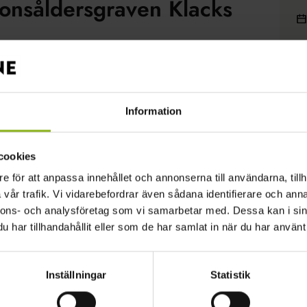
onsåldersgraven Klacks
lykt
event
föreläsning
natur
mål
Information
cookies
e för att anpassa innehållet och annonserna till användarna, tillh
ser lördagen den 1 mars kl. 14.00 i Pärups
vår trafik. Vi vidarebefordrar även sådana identifierare och anna
Klacks backe i Östra Sallerup. Han berättar
nnons- och analysföretag som vi samarbetar med. Dessa kan i sin
t och speciellt om nya rön som framkommit om
har tillhandahållit eller som de har samlat in när du har använt 
rkradar.
för medlemmar i Föreningen Jöns Henrikssons
Inställningar
Statistik