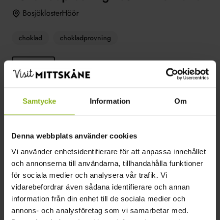
BosjöklosterHöör
choklad
chokladprovning
Dela
Chokladprovning hos MAT & KaKa i Bosjökloster.
Samtycke
Information
Om
Läs mer
Denna webbplats använder cookies
Vi använder enhetsidentifierare för att anpassa innehållet
och annonserna till användarna, tillhandahålla funktioner
2024-02-28–2024-02-28
för sociala medier och analysera vår trafik. Vi
vidarebefordrar även sådana identifierare och annan
www.matokaka.se
information från din enhet till de sociala medier och
info@matokaka.se
annons- och analysföretag som vi samarbetar med.