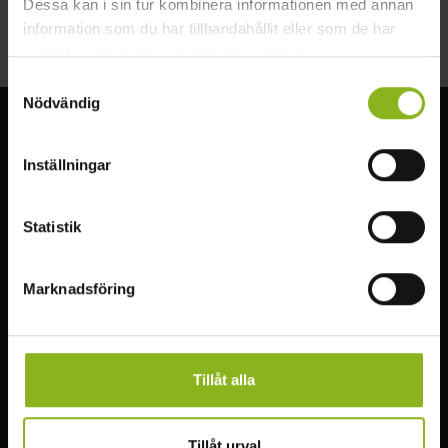
Dessa kan i sin tur kombinera informationen med annan
Höör
information som du har tillhandahållit eller som de har
samlat in när du har använt deras tjänster.
Samtyckesval
Nödvändig
Visit MittSkåne
Inställningar
Upplev den underbara naturen i Mittskåne. Vandra genom
bokskogen, besök slott, fiska, simma eller paddla i sjöarna.
Statistik
Läs mer
Marknadsföring
HITTA I MITTSKÅNE
MER VISIT MITTSKÅNE
Att göra
Infopoints
Tillåt alla
Natur & Äventyr
Bra att veta
Mat & dryck
Ta dig runt
Tillåt urval