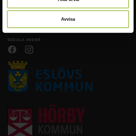
Boende & möten
Om Visit Mittskåne
Restips
Avvisa
Event
SOCIALA MEDIER
Facebook
Instagram