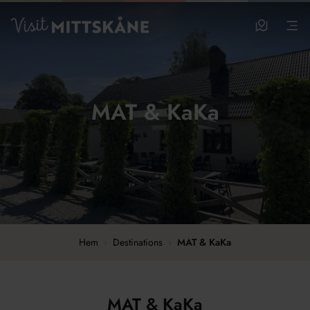
Hoppa till huvudinnehållet
Visit MittSkåne
Besöksm
Men
MAT & KaKa
Hem
›
Destinations
›
MAT & KaKa
MAT & KaKa